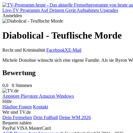
Live-TV
Programm
Auf Deinem Gerät
Aufnahmen
Upgrades
Anmelden
Diabolical - Teuflische Morde
Recht und Kriminalität
Facebook
X
E-Mail
Michele Donohue wünscht sich eine eigene Familie. Als sie Byron Wright
Bewertung
0,0
0 Stimmen
Appstore
Playstore
Amazon
Windows
Hilfe
Häufige Fragen
Kontakt
Wir sind TV.de
Dein Fernsehen
Dein Fußball
Deine WM 2026
Bequem zahlen
PayPal
VISA
MasterCard