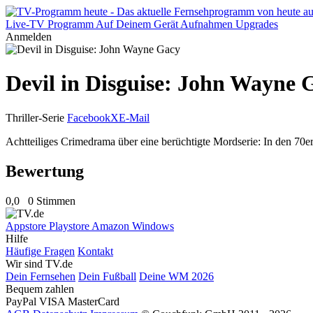
Live-TV
Programm
Auf Deinem Gerät
Aufnahmen
Upgrades
Anmelden
Devil in Disguise: John Wayne 
Thriller-Serie
Facebook
X
E-Mail
Achtteiliges Crimedrama über eine berüchtigte Mordserie: In den 70
Bewertung
0,0
0 Stimmen
Appstore
Playstore
Amazon
Windows
Hilfe
Häufige Fragen
Kontakt
Wir sind TV.de
Dein Fernsehen
Dein Fußball
Deine WM 2026
Bequem zahlen
PayPal
VISA
MasterCard