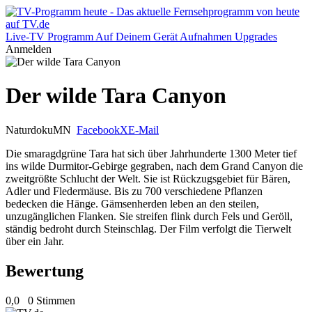
Live-TV
Programm
Auf Deinem Gerät
Aufnahmen
Upgrades
Anmelden
Der wilde Tara Canyon
Naturdoku
MN
Facebook
X
E-Mail
Die smaragdgrüne Tara hat sich über Jahrhunderte 1300 Meter tief
ins wilde Durmitor-Gebirge gegraben, nach dem Grand Canyon die
zweitgrößte Schlucht der Welt. Sie ist Rückzugsgebiet für Bären,
Adler und Fledermäuse. Bis zu 700 verschiedene Pflanzen
bedecken die Hänge. Gämsenherden leben an den steilen,
unzugänglichen Flanken. Sie streifen flink durch Fels und Geröll,
ständig bedroht durch Steinschlag. Der Film verfolgt die Tierwelt
über ein Jahr.
Bewertung
0,0
0 Stimmen