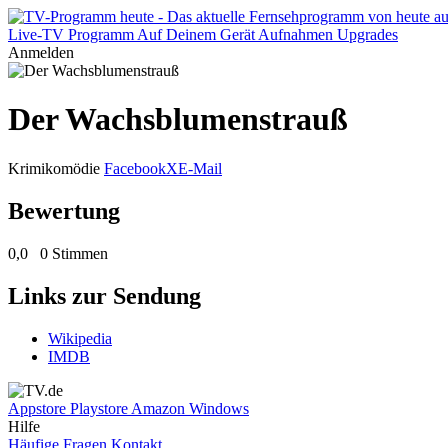
Live-TV
Programm
Auf Deinem Gerät
Aufnahmen
Upgrades
Anmelden
Der Wachsblumenstrauß
Krimikomödie
Facebook
X
E-Mail
Bewertung
0,0
0 Stimmen
Links zur Sendung
Wikipedia
IMDB
Appstore
Playstore
Amazon
Windows
Hilfe
Häufige Fragen
Kontakt