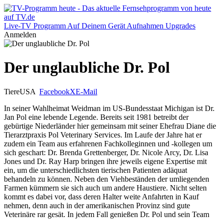
Live-TV
Programm
Auf Deinem Gerät
Aufnahmen
Upgrades
Anmelden
Der unglaubliche Dr. Pol
Tiere
USA
Facebook
X
E-Mail
In seiner Wahlheimat Weidman im US-Bundesstaat Michigan ist Dr.
Jan Pol eine lebende Legende. Bereits seit 1981 betreibt der
gebürtige Niederländer hier gemeinsam mit seiner Ehefrau Diane die
Tierarztpraxis Pol Veterinary Services. Im Laufe der Jahre hat er
zudem ein Team aus erfahrenen Fachkolleginnen und -kollegen um
sich geschart: Dr. Brenda Grettenberger, Dr. Nicole Arcy, Dr. Lisa
Jones und Dr. Ray Harp bringen ihre jeweils eigene Expertise mit
ein, um die unterschiedlichsten tierischen Patienten adäquat
behandeln zu können. Neben den Viehbeständen der umliegenden
Farmen kümmern sie sich auch um andere Haustiere. Nicht selten
kommt es dabei vor, dass deren Halter weite Anfahrten in Kauf
nehmen, denn auch in der amerikanischen Provinz sind gute
Veterinäre rar gesät. In jedem Fall genießen Dr. Pol und sein Team