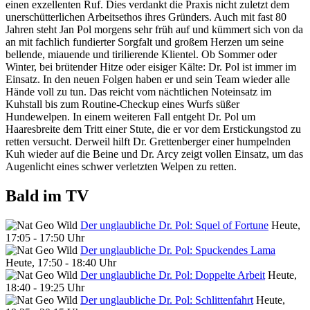
einen exzellenten Ruf. Dies verdankt die Praxis nicht zuletzt dem
unerschütterlichen Arbeitsethos ihres Gründers. Auch mit fast 80
Jahren steht Jan Pol morgens sehr früh auf und kümmert sich von da
an mit fachlich fundierter Sorgfalt und großem Herzen um seine
bellende, miauende und tirilierende Klientel. Ob Sommer oder
Winter, bei brütender Hitze oder eisiger Kälte: Dr. Pol ist immer im
Einsatz. In den neuen Folgen haben er und sein Team wieder alle
Hände voll zu tun. Das reicht vom nächtlichen Noteinsatz im
Kuhstall bis zum Routine-Checkup eines Wurfs süßer
Hundewelpen. In einem weiteren Fall entgeht Dr. Pol um
Haaresbreite dem Tritt einer Stute, die er vor dem Erstickungstod zu
retten versucht. Derweil hilft Dr. Grettenberger einer humpelnden
Kuh wieder auf die Beine und Dr. Arcy zeigt vollen Einsatz, um das
Augenlicht eines schwer verletzten Welpen zu retten.
Bald im TV
Der unglaubliche Dr. Pol: Squel of Fortune
Heute,
17:05 - 17:50 Uhr
Der unglaubliche Dr. Pol: Spuckendes Lama
Heute, 17:50 - 18:40 Uhr
Der unglaubliche Dr. Pol: Doppelte Arbeit
Heute,
18:40 - 19:25 Uhr
Der unglaubliche Dr. Pol: Schlittenfahrt
Heute,