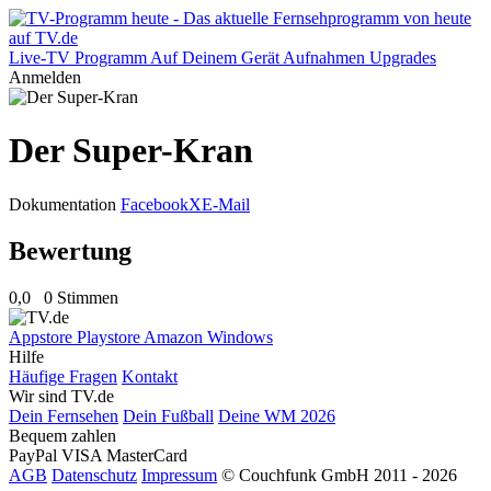
Live-TV
Programm
Auf Deinem Gerät
Aufnahmen
Upgrades
Anmelden
Der Super-Kran
Dokumentation
Facebook
X
E-Mail
Bewertung
0,0
0 Stimmen
Appstore
Playstore
Amazon
Windows
Hilfe
Häufige Fragen
Kontakt
Wir sind TV.de
Dein Fernsehen
Dein Fußball
Deine WM 2026
Bequem zahlen
PayPal
VISA
MasterCard
AGB
Datenschutz
Impressum
© Couchfunk GmbH 2011 - 2026