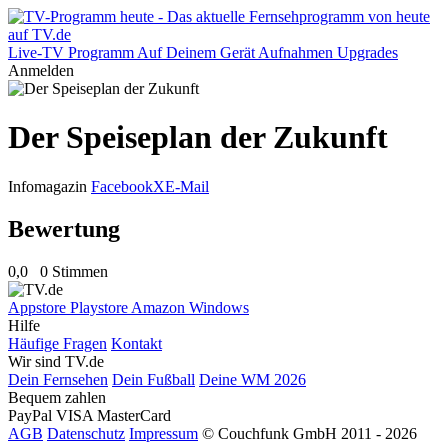
Live-TV
Programm
Auf Deinem Gerät
Aufnahmen
Upgrades
Anmelden
Der Speiseplan der Zukunft
Infomagazin
Facebook
X
E-Mail
Bewertung
0,0
0 Stimmen
Appstore
Playstore
Amazon
Windows
Hilfe
Häufige Fragen
Kontakt
Wir sind TV.de
Dein Fernsehen
Dein Fußball
Deine WM 2026
Bequem zahlen
PayPal
VISA
MasterCard
AGB
Datenschutz
Impressum
© Couchfunk GmbH 2011 - 2026