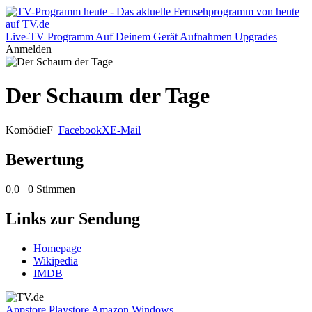
Live-TV
Programm
Auf Deinem Gerät
Aufnahmen
Upgrades
Anmelden
Der Schaum der Tage
Komödie
F
Facebook
X
E-Mail
Bewertung
0,0
0 Stimmen
Links zur Sendung
Homepage
Wikipedia
IMDB
Appstore
Playstore
Amazon
Windows