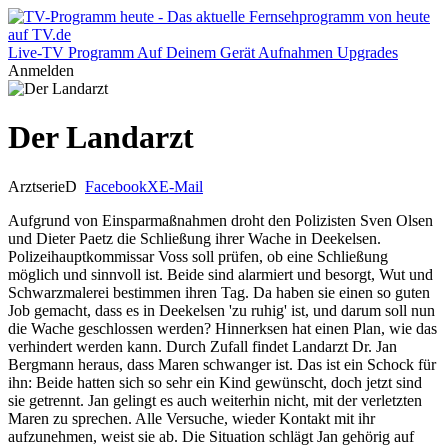
Live-TV
Programm
Auf Deinem Gerät
Aufnahmen
Upgrades
Anmelden
Der Landarzt
Arztserie
D
Facebook
X
E-Mail
Aufgrund von Einsparmaßnahmen droht den Polizisten Sven Olsen
und Dieter Paetz die Schließung ihrer Wache in Deekelsen.
Polizeihauptkommissar Voss soll prüfen, ob eine Schließung
möglich und sinnvoll ist. Beide sind alarmiert und besorgt, Wut und
Schwarzmalerei bestimmen ihren Tag. Da haben sie einen so guten
Job gemacht, dass es in Deekelsen 'zu ruhig' ist, und darum soll nun
die Wache geschlossen werden? Hinnerksen hat einen Plan, wie das
verhindert werden kann. Durch Zufall findet Landarzt Dr. Jan
Bergmann heraus, dass Maren schwanger ist. Das ist ein Schock für
ihn: Beide hatten sich so sehr ein Kind gewünscht, doch jetzt sind
sie getrennt. Jan gelingt es auch weiterhin nicht, mit der verletzten
Maren zu sprechen. Alle Versuche, wieder Kontakt mit ihr
aufzunehmen, weist sie ab. Die Situation schlägt Jan gehörig auf