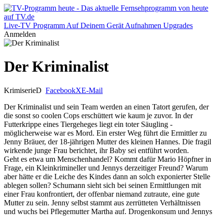
Live-TV
Programm
Auf Deinem Gerät
Aufnahmen
Upgrades
Anmelden
Der Kriminalist
Krimiserie
D
Facebook
X
E-Mail
Der Kriminalist und sein Team werden an einen Tatort gerufen, der
die sonst so coolen Cops erschüttert wie kaum je zuvor. In der
Futterkrippe eines Tiergeheges liegt ein toter Säugling -
möglicherweise war es Mord. Ein erster Weg führt die Ermittler zu
Jenny Bräuer, der 18-jährigen Mutter des kleinen Hannes. Die fragil
wirkende junge Frau berichtet, ihr Baby sei entführt worden.
Geht es etwa um Menschenhandel? Kommt dafür Mario Höpfner in
Frage, ein Kleinkrimineller und Jennys derzeitiger Freund? Warum
aber hätte er die Leiche des Kindes dann an solch exponierter Stelle
ablegen sollen? Schumann sieht sich bei seinen Ermittlungen mit
einer Frau konfrontiert, der offenbar niemand zutraute, eine gute
Mutter zu sein. Jenny selbst stammt aus zerrütteten Verhältnissen
und wuchs bei Pflegemutter Martha auf. Drogenkonsum und Jennys