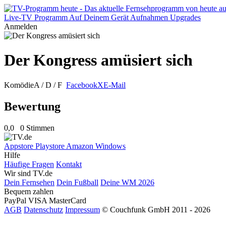
Live-TV
Programm
Auf Deinem Gerät
Aufnahmen
Upgrades
Anmelden
Der Kongress amüsiert sich
Komödie
A / D / F
Facebook
X
E-Mail
Bewertung
0,0
0 Stimmen
Appstore
Playstore
Amazon
Windows
Hilfe
Häufige Fragen
Kontakt
Wir sind TV.de
Dein Fernsehen
Dein Fußball
Deine WM 2026
Bequem zahlen
PayPal
VISA
MasterCard
AGB
Datenschutz
Impressum
© Couchfunk GmbH 2011 - 2026