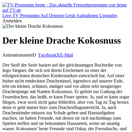
Live-TV
Programm
Auf Deinem Gerät
Aufnahmen
Upgrades
Anmelden
Der kleine Drache Kokosnuss
Animationsserie
D
Facebook
X
E-Mail
Der Stoff der Serie basiert auf der gleichnamigen Buchreihe von
Ingo Siegner, die sich seit ihrem Erscheinen zu einer der
erfolgreichsten deutschen Kindermarken entwickelt hat. Auf einer
bisher nicht entdeckten Dracheninsel, irgendwo auf unserer Erde,
lebt ein kleiner, schlauer, mutiger und vor allem sehr neugieriger
Drachenjunge mit Namen Kokosnuss. Er gehört zur Gattung der
Feuerdrachen, das heißt, er kann Feuer speien. Ja, und er kann sogar
fliegen, zwar noch nicht ganz fehlerfrei, aber von Tag zu Tag besser,
denn er geht immer brav zum Drachenflugunterricht. Ja, auch
Drachenkinder müssen zur Schule gehen und Hausaufgaben
machen, sie haben Freunde, mit denen sie sich nachmittags zum
Spielen treffen und sie bekommen Hausarrest, wenn sie unartig
waren. Kokosnuss' beste Freunde sind Oskar, der Fressdrache, und