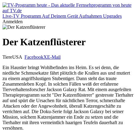
Live-TV
Programm
Auf Deinem Gerät
Aufnahmen
Upgrades
Anmelden
Der Katzenflüsterer
Tiere
USA
Facebook
X
E-Mail
Ein Haustier bringt Wohlbefinden ins Heim. Es sei denn, die
niedliche Schmusekatze fährt plötzlich die Krallen aus und mutiert
zu einem angriffslustigen Stubentiger. Dann steht das traute
Zusammenleben Kopf. In solchen Fällen weiß der erfahrene
Tierverhaltensforscher Jackson Galaxy Rat. Mit einem ausgefeilten
Therapieprogramm sucht "Der Katzenflüsterer" gestresste Tierhalter
auf und spürt die Ursachen für nächtlichen Terror, schmerzhafte
Attacken oder der Angewohnheit, überall Katzengeschäfte zu
verrichten auf. Die Doku-Serie folgt Jackson Galaxy bei seiner
Mission, solchem Katzenjammer ein Ende zu setzen und die
Tierhalter mit ihren vermeintlich haarigen Teufeln dauerhaft zu
versöhnen.