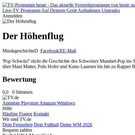
Live-TV
Programm
Auf Deinem Gerät
Aufnahmen
Upgrades
Anmelden
Der Höhenflug
Musikgeschichte
D
Facebook
X
E-Mail
'Pop Schwiiz!' rückt die Geschichte des Schweizer Mundart-Pop ins 
über Mani Matter, Polo Hofer und Kuno Lauener bis hin zu Rapper B
Bewertung
0,0
0 Stimmen
Appstore
Playstore
Amazon
Windows
Hilfe
Häufige Fragen
Kontakt
Wir sind TV.de
Dein Fernsehen
Dein Fußball
Deine WM 2026
Bequem zahlen