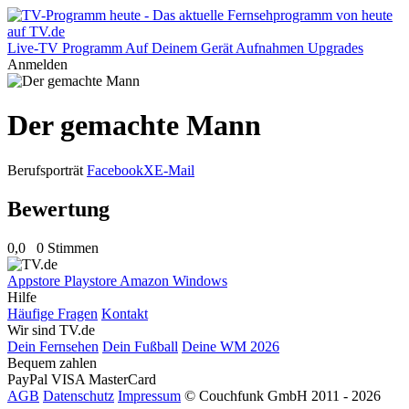
Live-TV
Programm
Auf Deinem Gerät
Aufnahmen
Upgrades
Anmelden
Der gemachte Mann
Berufsporträt
Facebook
X
E-Mail
Bewertung
0,0
0 Stimmen
Appstore
Playstore
Amazon
Windows
Hilfe
Häufige Fragen
Kontakt
Wir sind TV.de
Dein Fernsehen
Dein Fußball
Deine WM 2026
Bequem zahlen
PayPal
VISA
MasterCard
AGB
Datenschutz
Impressum
© Couchfunk GmbH 2011 - 2026