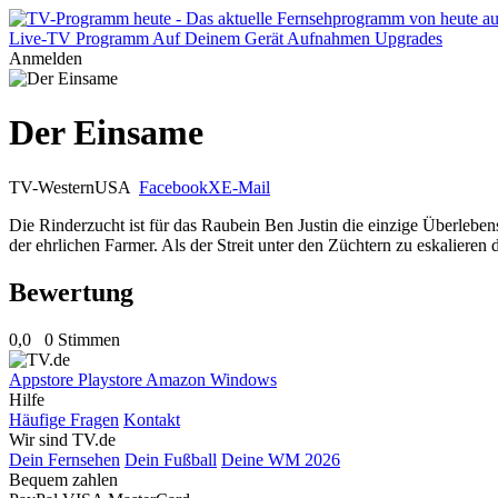
Live-TV
Programm
Auf Deinem Gerät
Aufnahmen
Upgrades
Anmelden
Der Einsame
TV-Western
USA
Facebook
X
E-Mail
Die Rinderzucht ist für das Raubein Ben Justin die einzige Überlebe
der ehrlichen Farmer. Als der Streit unter den Züchtern zu eskalieren
Bewertung
0,0
0 Stimmen
Appstore
Playstore
Amazon
Windows
Hilfe
Häufige Fragen
Kontakt
Wir sind TV.de
Dein Fernsehen
Dein Fußball
Deine WM 2026
Bequem zahlen