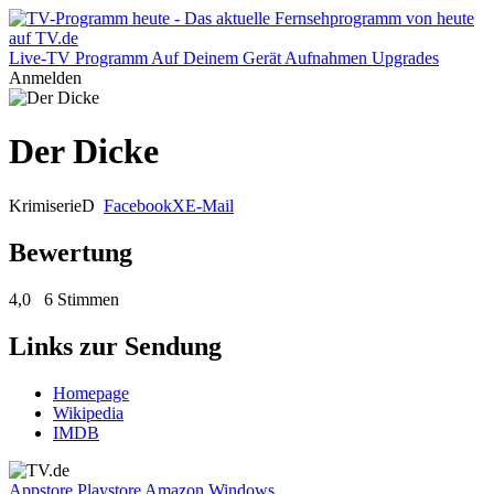
Live-TV
Programm
Auf Deinem Gerät
Aufnahmen
Upgrades
Anmelden
Der Dicke
Krimiserie
D
Facebook
X
E-Mail
Bewertung
4,0
6 Stimmen
Links zur Sendung
Homepage
Wikipedia
IMDB
Appstore
Playstore
Amazon
Windows