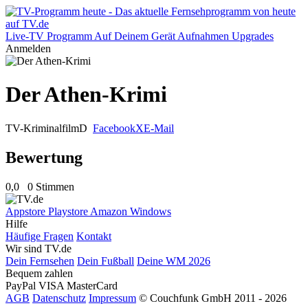
Live-TV
Programm
Auf Deinem Gerät
Aufnahmen
Upgrades
Anmelden
Der Athen-Krimi
TV-Kriminalfilm
D
Facebook
X
E-Mail
Bewertung
0,0
0 Stimmen
Appstore
Playstore
Amazon
Windows
Hilfe
Häufige Fragen
Kontakt
Wir sind TV.de
Dein Fernsehen
Dein Fußball
Deine WM 2026
Bequem zahlen
PayPal
VISA
MasterCard
AGB
Datenschutz
Impressum
© Couchfunk GmbH 2011 - 2026