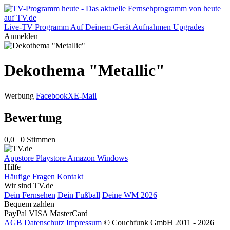
Live-TV
Programm
Auf Deinem Gerät
Aufnahmen
Upgrades
Anmelden
Dekothema "Metallic"
Werbung
Facebook
X
E-Mail
Bewertung
0,0
0 Stimmen
Appstore
Playstore
Amazon
Windows
Hilfe
Häufige Fragen
Kontakt
Wir sind TV.de
Dein Fernsehen
Dein Fußball
Deine WM 2026
Bequem zahlen
PayPal
VISA
MasterCard
AGB
Datenschutz
Impressum
© Couchfunk GmbH 2011 - 2026