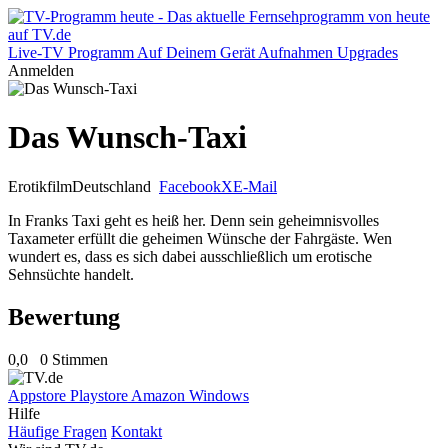
Live-TV
Programm
Auf Deinem Gerät
Aufnahmen
Upgrades
Anmelden
Das Wunsch-Taxi
Erotikfilm
Deutschland
Facebook
X
E-Mail
In Franks Taxi geht es heiß her. Denn sein geheimnisvolles
Taxameter erfüllt die geheimen Wünsche der Fahrgäste. Wen
wundert es, dass es sich dabei ausschließlich um erotische
Sehnsüchte handelt.
Bewertung
0,0
0 Stimmen
Appstore
Playstore
Amazon
Windows
Hilfe
Häufige Fragen
Kontakt