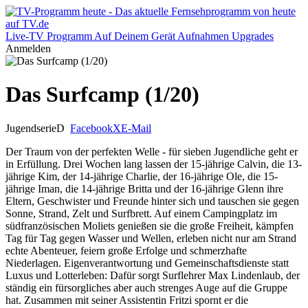
Live-TV
Programm
Auf Deinem Gerät
Aufnahmen
Upgrades
Anmelden
Das Surfcamp (1/20)
Jugendserie
D
Facebook
X
E-Mail
Der Traum von der perfekten Welle - für sieben Jugendliche geht er
in Erfüllung. Drei Wochen lang lassen der 15-jährige Calvin, die 13-
jährige Kim, der 14-jährige Charlie, der 16-jährige Ole, die 15-
jährige Iman, die 14-jährige Britta und der 16-jährige Glenn ihre
Eltern, Geschwister und Freunde hinter sich und tauschen sie gegen
Sonne, Strand, Zelt und Surfbrett. Auf einem Campingplatz im
südfranzösischen Moliets genießen sie die große Freiheit, kämpfen
Tag für Tag gegen Wasser und Wellen, erleben nicht nur am Strand
echte Abenteuer, feiern große Erfolge und schmerzhafte
Niederlagen. Eigenverantwortung und Gemeinschaftsdienste statt
Luxus und Lotterleben: Dafür sorgt Surflehrer Max Lindenlaub, der
ständig ein fürsorgliches aber auch strenges Auge auf die Gruppe
hat. Zusammen mit seiner Assistentin Fritzi spornt er die