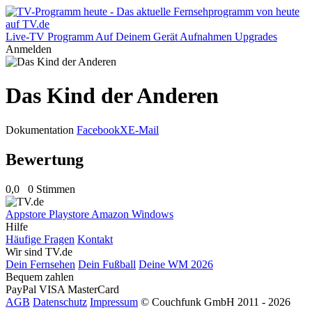
Live-TV
Programm
Auf Deinem Gerät
Aufnahmen
Upgrades
Anmelden
Das Kind der Anderen
Dokumentation
Facebook
X
E-Mail
Bewertung
0,0
0 Stimmen
Appstore
Playstore
Amazon
Windows
Hilfe
Häufige Fragen
Kontakt
Wir sind TV.de
Dein Fernsehen
Dein Fußball
Deine WM 2026
Bequem zahlen
PayPal
VISA
MasterCard
AGB
Datenschutz
Impressum
© Couchfunk GmbH 2011 - 2026