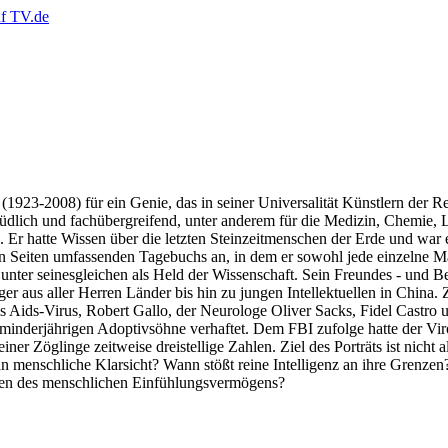
 (1923-2008) für ein Genie, das in seiner Universalität Künstlern der
üdlich und fachübergreifend, unter anderem für die Medizin, Chemie, 
se. Er hatte Wissen über die letzten Steinzeitmenschen der Erde und wa
 Seiten umfassenden Tagebuchs an, in dem er sowohl jede einzelne Mah
gilt unter seinesgleichen als Held der Wissenschaft. Sein Freundes - u
er aus aller Herren Länder bis hin zu jungen Intellektuellen in China
des Aids-Virus, Robert Gallo, der Neurologe Oliver Sacks, Fidel Castro
minderjährigen Adoptivsöhne verhaftet. Dem FBI zufolge hatte der V
r Zöglinge zeitweise dreistellige Zahlen. Ziel des Porträts ist nicht a
 menschliche Klarsicht? Wann stößt reine Intelligenz an ihre Grenze
nzen des menschlichen Einfühlungsvermögens?