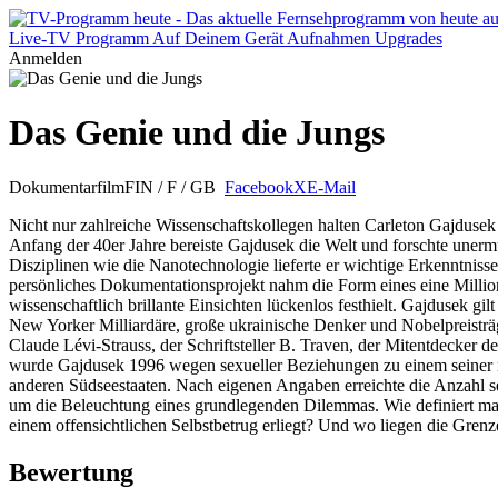
Live-TV
Programm
Auf Deinem Gerät
Aufnahmen
Upgrades
Anmelden
Das Genie und die Jungs
Dokumentarfilm
FIN / F / GB
Facebook
X
E-Mail
Nicht nur zahlreiche Wissenschaftskollegen halten Carleton Gajdusek
Anfang der 40er Jahre bereiste Gajdusek die Welt und forschte unerm
Disziplinen wie die Nanotechnologie lieferte er wichtige Erkenntnis
persönliches Dokumentationsprojekt nahm die Form eines eine Million
wissenschaftlich brillante Einsichten lückenlos festhielt. Gajdusek 
New Yorker Milliardäre, große ukrainische Denker und Nobelpreisträg
Claude Lévi-Strauss, der Schriftsteller B. Traven, der Mitentdecker 
wurde Gajdusek 1996 wegen sexueller Beziehungen zu einem seiner 
anderen Südseestaaten. Nach eigenen Angaben erreichte die Anzahl seine
um die Beleuchtung eines grundlegenden Dilemmas. Wie definiert man
einem offensichtlichen Selbstbetrug erliegt? Und wo liegen die Gre
Bewertung