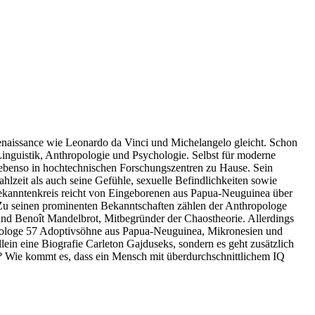
 Renaissance wie Leonardo da Vinci und Michelangelo gleicht. Schon
Linguistik, Anthropologie und Psychologie. Selbst für moderne
r ebenso in hochtechnischen Forschungszentren zu Hause. Sein
lzeit als auch seine Gefühle, sexuelle Befindlichkeiten sowie
nd Bekanntenkreis reicht von Eingeborenen aus Papua-Neuguinea über
. Zu seinen prominenten Bekanntschaften zählen der Anthropologe
 und Benoît Mandelbrot, Mitbegründer der Chaostheorie. Allerdings
irologe 57 Adoptivsöhne aus Papua-Neuguinea, Mikronesien und
llein eine Biografie Carleton Gajduseks, sondern es geht zusätzlich
n? Wie kommt es, dass ein Mensch mit überdurchschnittlichem IQ