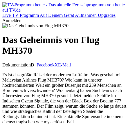
Live-TV
Programm
Auf Deinem Gerät
Aufnahmen
Upgrades
Anmelden
Das Geheimnis von Flug
MH370
Dokumentation
D
Facebook
X
E-Mail
Es ist das größte Rätsel der modernen Luftfahrt. Was geschah mit
Malaysian Airlines Flug MH370? Wie kann in unserer
hochtechnisierten Welt ein großer Düsenjet mit 239 Menschen an
Bord einfach verschwinden? Wochenlang haben Suchteams nach
Überresten von Flug MH370 gesucht. Jetzt melden Schiffe im
Indischen Ozean Signale, die von der Black Box der Boeing 777
stammen könnten. Der Film zeigt, warum die Suche so lange dauert
und wie strategisches Kalkül der beteiligten Staaten die
Rettungsaktion behindert hat. Eine aktuelle Spurensuche in einem
ebenso tragischen wie mysteriösen Fall.