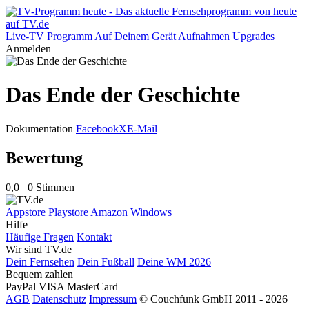
Live-TV
Programm
Auf Deinem Gerät
Aufnahmen
Upgrades
Anmelden
Das Ende der Geschichte
Dokumentation
Facebook
X
E-Mail
Bewertung
0,0
0 Stimmen
Appstore
Playstore
Amazon
Windows
Hilfe
Häufige Fragen
Kontakt
Wir sind TV.de
Dein Fernsehen
Dein Fußball
Deine WM 2026
Bequem zahlen
PayPal
VISA
MasterCard
AGB
Datenschutz
Impressum
© Couchfunk GmbH 2011 - 2026