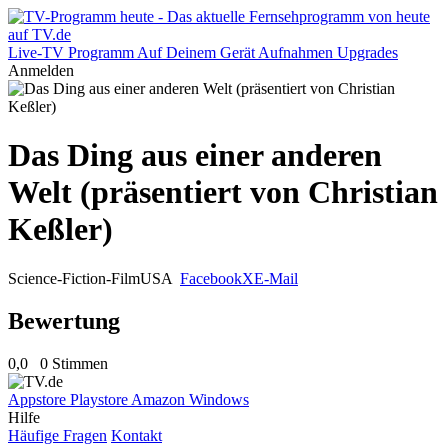
Live-TV
Programm
Auf Deinem Gerät
Aufnahmen
Upgrades
Anmelden
Das Ding aus einer anderen
Welt (präsentiert von Christian
Keßler)
Science-Fiction-Film
USA
Facebook
X
E-Mail
Bewertung
0,0
0 Stimmen
Appstore
Playstore
Amazon
Windows
Hilfe
Häufige Fragen
Kontakt