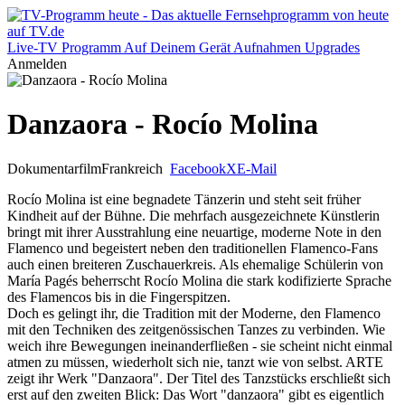
Live-TV
Programm
Auf Deinem Gerät
Aufnahmen
Upgrades
Anmelden
Danzaora - Rocío Molina
Dokumentarfilm
Frankreich
Facebook
X
E-Mail
Rocío Molina ist eine begnadete Tänzerin und steht seit früher
Kindheit auf der Bühne. Die mehrfach ausgezeichnete Künstlerin
bringt mit ihrer Ausstrahlung eine neuartige, moderne Note in den
Flamenco und begeistert neben den traditionellen Flamenco-Fans
auch einen breiteren Zuschauerkreis. Als ehemalige Schülerin von
María Pagés beherrscht Rocío Molina die stark kodifizierte Sprache
des Flamencos bis in die Fingerspitzen.
Doch es gelingt ihr, die Tradition mit der Moderne, den Flamenco
mit den Techniken des zeitgenössischen Tanzes zu verbinden. Wie
weich ihre Bewegungen ineinanderfließen - sie scheint nicht einmal
atmen zu müssen, wiederholt sich nie, tanzt wie von selbst. ARTE
zeigt ihr Werk "Danzaora". Der Titel des Tanzstücks erschließt sich
erst auf den zweiten Blick: Das Wort "danzaora" gibt es eigentlich