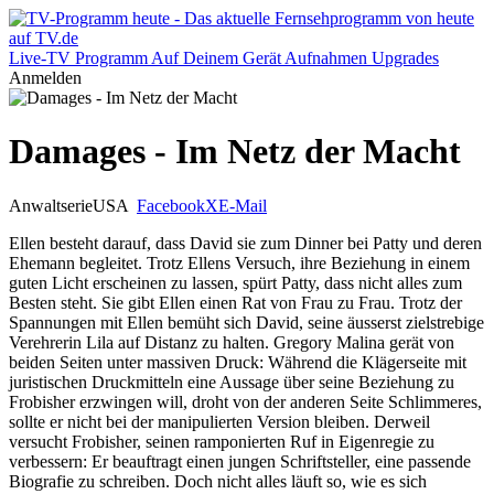
Live-TV
Programm
Auf Deinem Gerät
Aufnahmen
Upgrades
Anmelden
Damages - Im Netz der Macht
Anwaltserie
USA
Facebook
X
E-Mail
Ellen besteht darauf, dass David sie zum Dinner bei Patty und deren
Ehemann begleitet. Trotz Ellens Versuch, ihre Beziehung in einem
guten Licht erscheinen zu lassen, spürt Patty, dass nicht alles zum
Besten steht. Sie gibt Ellen einen Rat von Frau zu Frau. Trotz der
Spannungen mit Ellen bemüht sich David, seine äusserst zielstrebige
Verehrerin Lila auf Distanz zu halten. Gregory Malina gerät von
beiden Seiten unter massiven Druck: Während die Klägerseite mit
juristischen Druckmitteln eine Aussage über seine Beziehung zu
Frobisher erzwingen will, droht von der anderen Seite Schlimmeres,
sollte er nicht bei der manipulierten Version bleiben. Derweil
versucht Frobisher, seinen ramponierten Ruf in Eigenregie zu
verbessern: Er beauftragt einen jungen Schriftsteller, eine passende
Biografie zu schreiben. Doch nicht alles läuft so, wie es sich