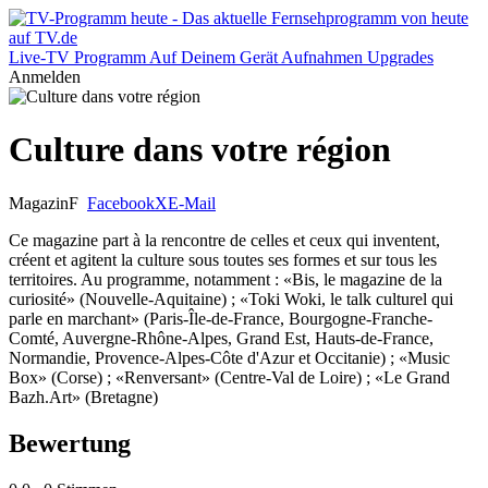
Live-TV
Programm
Auf Deinem Gerät
Aufnahmen
Upgrades
Anmelden
Culture dans votre région
Magazin
F
Facebook
X
E-Mail
Ce magazine part à la rencontre de celles et ceux qui inventent,
créent et agitent la culture sous toutes ses formes et sur tous les
territoires. Au programme, notamment : «Bis, le magazine de la
curiosité» (Nouvelle-Aquitaine) ; «Toki Woki, le talk culturel qui
parle en marchant» (Paris-Île-de-France, Bourgogne-Franche-
Comté, Auvergne-Rhône-Alpes, Grand Est, Hauts-de-France,
Normandie, Provence-Alpes-Côte d'Azur et Occitanie) ; «Music
Box» (Corse) ; «Renversant» (Centre-Val de Loire) ; «Le Grand
Bazh.Art» (Bretagne)
Bewertung