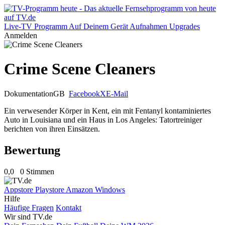
Live-TV
Programm
Auf Deinem Gerät
Aufnahmen
Upgrades
Anmelden
Crime Scene Cleaners
Dokumentation
GB
Facebook
X
E-Mail
Ein verwesender Körper in Kent, ein mit Fentanyl kontaminiertes
Auto in Louisiana und ein Haus in Los Angeles: Tatortreiniger
berichten von ihren Einsätzen.
Bewertung
0,0
0 Stimmen
Appstore
Playstore
Amazon
Windows
Hilfe
Häufige Fragen
Kontakt
Wir sind TV.de