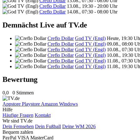
Creflo Dollar
13.08., 07:30 - 08:00 Uhr
Creflo Dollar
13.08., 19:30 - 20:00 Uhr
Creflo Dollar
14.08., 07:30 - 08:00 Uhr
Demnächst Live auf TV.de
Creflo Dollar
God TV (Engl)
Heute, 19:30 Uh
Creflo Dollar
God TV (Engl)
09.08., 08:00 U
Creflo Dollar
God TV (Engl)
10.08., 07:30 U
Creflo Dollar
God TV (Engl)
10.08., 19:30 U
Creflo Dollar
God TV (Engl)
11.08., 07:30 Uh
Creflo Dollar
God TV (Engl)
11.08., 19:30 Uh
Bewertung
0,0
0 Stimmen
Appstore
Playstore
Amazon
Windows
Hilfe
Häufige Fragen
Kontakt
Wir sind TV.de
Dein Fernsehen
Dein Fußball
Deine WM 2026
Bequem zahlen
PayPal
VISA
MasterCard