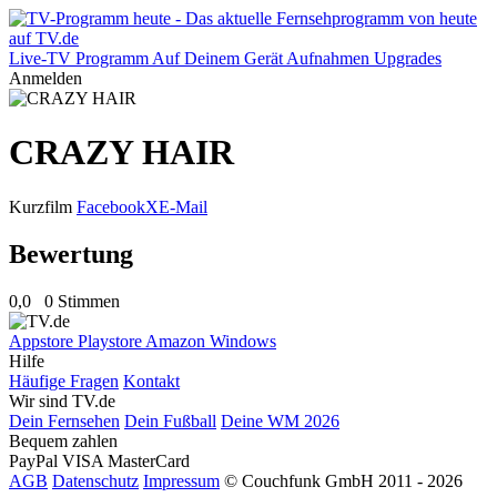
Live-TV
Programm
Auf Deinem Gerät
Aufnahmen
Upgrades
Anmelden
CRAZY HAIR
Kurzfilm
Facebook
X
E-Mail
Bewertung
0,0
0 Stimmen
Appstore
Playstore
Amazon
Windows
Hilfe
Häufige Fragen
Kontakt
Wir sind TV.de
Dein Fernsehen
Dein Fußball
Deine WM 2026
Bequem zahlen
PayPal
VISA
MasterCard
AGB
Datenschutz
Impressum
© Couchfunk GmbH 2011 - 2026