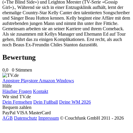
(«The Blind Side») und Leighton Meester (TV-Serie «Gossip
Girl»)., Während sie sich in einer Entzugsklinik aufhält, lernt der
ehemalige Country-Star Kelly Canter den talentierten Songschreiber
und Sänger Beau Hutton kennen. Kelly beginnt eine Affäre mit dem
aufstrebenden jungen Mann und nimmt ihn unter ihre Fittiche.
Gemeinsam arbeiten sie an seiner Karriere und ihrem Comeback.
Als sie zusammen mit Kellys Manager und Ehemann Ed auf Tour
gehen, führt das zu einigen Komplikationen. Erst recht, als auch
noch Beaus Ex-Freundin Chiles Stanton dazustößt.
Bewertung
0,0
0 Stimmen
Appstore
Playstore
Amazon
Windows
Hilfe
Häufige Fragen
Kontakt
Wir sind TV.de
Dein Fernsehen
Dein Fußball
Deine WM 2026
Bequem zahlen
PayPal
VISA
MasterCard
AGB
Datenschutz
Impressum
© Couchfunk GmbH 2011 - 2026