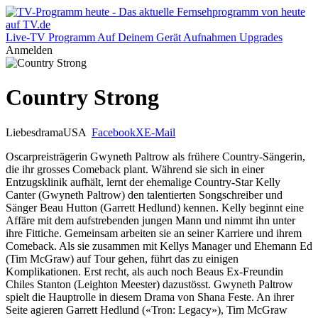
Live-TV
Programm
Auf Deinem Gerät
Aufnahmen
Upgrades
Anmelden
Country Strong
Liebesdrama
USA
Facebook
X
E-Mail
Oscarpreisträgerin Gwyneth Paltrow als frühere Country-Sängerin,
die ihr grosses Comeback plant. Während sie sich in einer
Entzugsklinik aufhält, lernt der ehemalige Country-Star Kelly
Canter (Gwyneth Paltrow) den talentierten Songschreiber und
Sänger Beau Hutton (Garrett Hedlund) kennen. Kelly beginnt eine
Affäre mit dem aufstrebenden jungen Mann und nimmt ihn unter
ihre Fittiche. Gemeinsam arbeiten sie an seiner Karriere und ihrem
Comeback. Als sie zusammen mit Kellys Manager und Ehemann Ed
(Tim McGraw) auf Tour gehen, führt das zu einigen
Komplikationen. Erst recht, als auch noch Beaus Ex-Freundin
Chiles Stanton (Leighton Meester) dazustösst. Gwyneth Paltrow
spielt die Hauptrolle in diesem Drama von Shana Feste. An ihrer
Seite agieren Garrett Hedlund («Tron: Legacy»), Tim McGraw