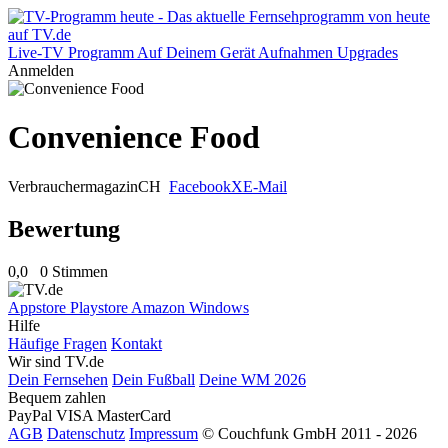
Live-TV
Programm
Auf Deinem Gerät
Aufnahmen
Upgrades
Anmelden
Convenience Food
Verbrauchermagazin
CH
Facebook
X
E-Mail
Bewertung
0,0
0 Stimmen
Appstore
Playstore
Amazon
Windows
Hilfe
Häufige Fragen
Kontakt
Wir sind TV.de
Dein Fernsehen
Dein Fußball
Deine WM 2026
Bequem zahlen
PayPal
VISA
MasterCard
AGB
Datenschutz
Impressum
© Couchfunk GmbH 2011 - 2026