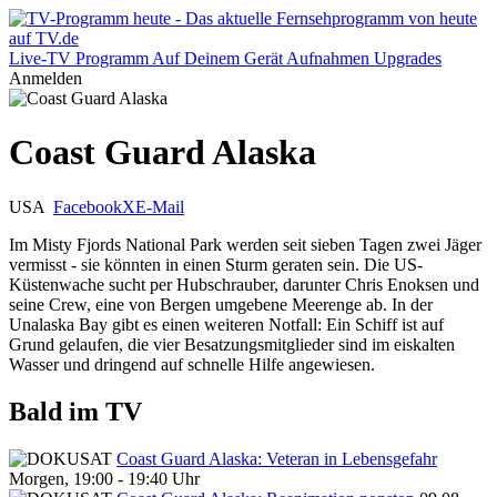
Live-TV
Programm
Auf Deinem Gerät
Aufnahmen
Upgrades
Anmelden
Coast Guard Alaska
USA
Facebook
X
E-Mail
Im Misty Fjords National Park werden seit sieben Tagen zwei Jäger
vermisst - sie könnten in einen Sturm geraten sein. Die US-
Küstenwache sucht per Hubschrauber, darunter Chris Enoksen und
seine Crew, eine von Bergen umgebene Meerenge ab. In der
Unalaska Bay gibt es einen weiteren Notfall: Ein Schiff ist auf
Grund gelaufen, die vier Besatzungsmitglieder sind im eiskalten
Wasser und dringend auf schnelle Hilfe angewiesen.
Bald im TV
Coast Guard Alaska: Veteran in Lebensgefahr
Morgen, 19:00 - 19:40 Uhr