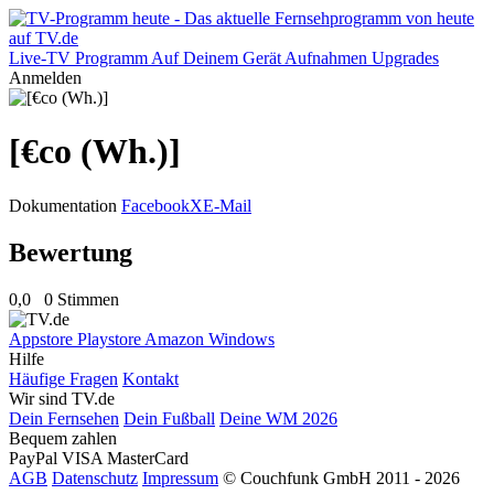
Live-TV
Programm
Auf Deinem Gerät
Aufnahmen
Upgrades
Anmelden
[€co (Wh.)]
Dokumentation
Facebook
X
E-Mail
Bewertung
0,0
0 Stimmen
Appstore
Playstore
Amazon
Windows
Hilfe
Häufige Fragen
Kontakt
Wir sind TV.de
Dein Fernsehen
Dein Fußball
Deine WM 2026
Bequem zahlen
PayPal
VISA
MasterCard
AGB
Datenschutz
Impressum
© Couchfunk GmbH 2011 - 2026