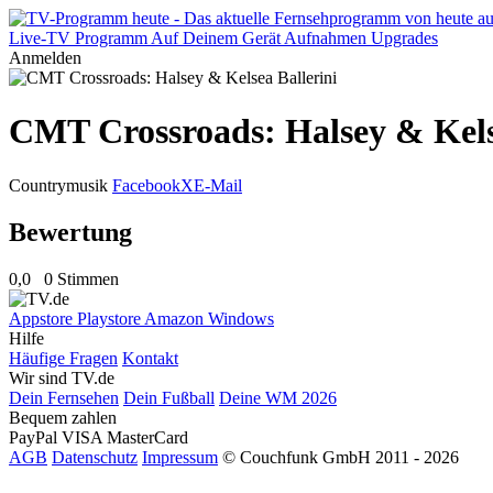
Live-TV
Programm
Auf Deinem Gerät
Aufnahmen
Upgrades
Anmelden
CMT Crossroads: Halsey & Kels
Countrymusik
Facebook
X
E-Mail
Bewertung
0,0
0 Stimmen
Appstore
Playstore
Amazon
Windows
Hilfe
Häufige Fragen
Kontakt
Wir sind TV.de
Dein Fernsehen
Dein Fußball
Deine WM 2026
Bequem zahlen
PayPal
VISA
MasterCard
AGB
Datenschutz
Impressum
© Couchfunk GmbH 2011 - 2026