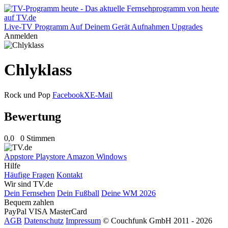
Live-TV
Programm
Auf Deinem Gerät
Aufnahmen
Upgrades
Anmelden
Chlyklass
Rock und Pop
Facebook
X
E-Mail
Bewertung
0,0
0 Stimmen
Appstore
Playstore
Amazon
Windows
Hilfe
Häufige Fragen
Kontakt
Wir sind TV.de
Dein Fernsehen
Dein Fußball
Deine WM 2026
Bequem zahlen
PayPal
VISA
MasterCard
AGB
Datenschutz
Impressum
© Couchfunk GmbH 2011 - 2026