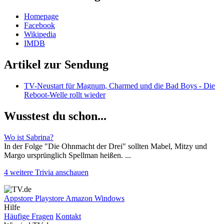
Homepage
Facebook
Wikipedia
IMDB
Artikel zur Sendung
TV-Neustart für Magnum, Charmed und die Bad Boys - Die
Reboot-Welle rollt wieder
Wusstest du schon...
Wo ist Sabrina?
In der Folge "Die Ohnmacht der Drei" sollten Mabel, Mitzy und
Margo ursprünglich Spellman heißen. ...
4 weitere Trivia anschauen
Appstore
Playstore
Amazon
Windows
Hilfe
Häufige Fragen
Kontakt