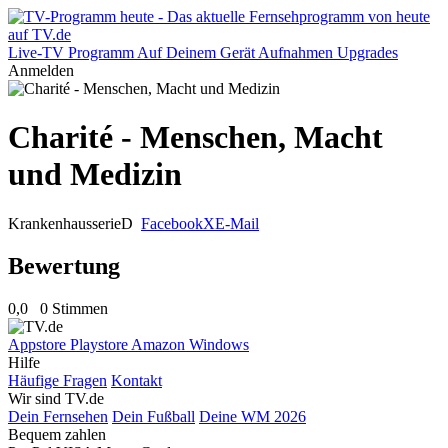
Live-TV
Programm
Auf Deinem Gerät
Aufnahmen
Upgrades
Anmelden
Charité - Menschen, Macht
und Medizin
Krankenhausserie
D
Facebook
X
E-Mail
Bewertung
0,0
0 Stimmen
Appstore
Playstore
Amazon
Windows
Hilfe
Häufige Fragen
Kontakt
Wir sind TV.de
Dein Fernsehen
Dein Fußball
Deine WM 2026
Bequem zahlen