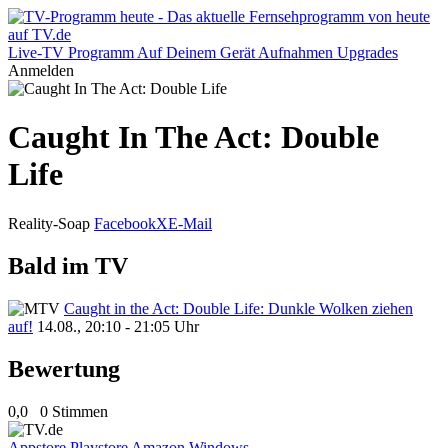
Live-TV
Programm
Auf Deinem Gerät
Aufnahmen
Upgrades
Anmelden
Caught In The Act: Double
Life
Reality-Soap
Facebook
X
E-Mail
Bald im TV
Caught in the Act: Double Life: Dunkle Wolken ziehen
auf!
14.08., 20:10 - 21:05 Uhr
Bewertung
0,0
0 Stimmen
Appstore
Playstore
Amazon
Windows