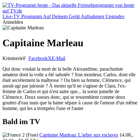
Live-TV
Programm
Auf Deinem Gerät
Aufnahmen
Upgrades
Anmelden
Capitaine Marleau
Krimiserie
F
Facebook
X
E-Mail
Qui donc voulait la mort de la belle Alexandrine, parachutiste
amateur dont la voile a été sabotée ? Son moniteur, Carlos, dont elle
était secrètement la maîtresse ? Ou bien sa femme, Clémence, qui
aurait agi par jalousie ? À moins qu'il ne s'agisse de Clara, l'ex-
femme de Carlos et qui n'est autre que... la soeur jumelle de
Clémence. Deux soeurs donc, qui se ressemblent comme deux
gouttes d'eau mais que la haine sépare à cause de l'amour d'un même
homme, qui les a trompées l'une et l'autre
Bald im TV
Capitaine Marleau: L'arbre aux esclaves
14.08.,