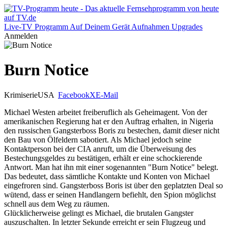
Live-TV
Programm
Auf Deinem Gerät
Aufnahmen
Upgrades
Anmelden
Burn Notice
Krimiserie
USA
Facebook
X
E-Mail
Michael Westen arbeitet freiberuflich als Geheimagent. Von der
amerikanischen Regierung hat er den Auftrag erhalten, in Nigeria
den russischen Gangsterboss Boris zu bestechen, damit dieser nicht
den Bau von Ölfeldern sabotiert. Als Michael jedoch seine
Kontaktperson bei der CIA anruft, um die Überweisung des
Bestechungsgeldes zu bestätigen, erhält er eine schockierende
Antwort. Man hat ihn mit einer sogenannten "Burn Notice" belegt.
Das bedeutet, dass sämtliche Kontakte und Konten von Michael
eingefroren sind. Gangsterboss Boris ist über den geplatzten Deal so
wütend, dass er seinen Handlangern befiehlt, den Spion möglichst
schnell aus dem Weg zu räumen.
Glücklicherweise gelingt es Michael, die brutalen Gangster
auszuschalten. In letzter Sekunde erreicht er sein Flugzeug und