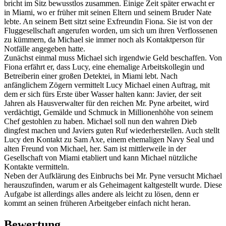
bricht im Sitz bewusstlos zusammen. Einige Zeit später erwacht er
in Miami, wo er früher mit seinen Eltern und seinem Bruder Nate
lebte. An seinem Bett sitzt seine Exfreundin Fiona. Sie ist von der
Fluggesellschaft angerufen worden, um sich um ihren Verflossenen
zu kümmern, da Michael sie immer noch als Kontaktperson für
Notfälle angegeben hatte.
Zunächst einmal muss Michael sich irgendwie Geld beschaffen. Von
Fiona erfährt er, dass Lucy, eine ehemalige Arbeitskollegin und
Betreiberin einer großen Detektei, in Miami lebt. Nach
anfänglichem Zögern vermittelt Lucy Michael einen Auftrag, mit
dem er sich fürs Erste über Wasser halten kann: Javier, der seit
Jahren als Hausverwalter für den reichen Mr. Pyne arbeitet, wird
verdächtigt, Gemälde und Schmuck in Millionenhöhe von seinem
Chef gestohlen zu haben. Michael soll nun den wahren Dieb
dingfest machen und Javiers guten Ruf wiederherstellen. Auch stellt
Lucy den Kontakt zu Sam Axe, einem ehemaligen Navy Seal und
alten Freund von Michael, her. Sam ist mittlerweile in der
Gesellschaft von Miami etabliert und kann Michael nützliche
Kontakte vermitteln.
Neben der Aufklärung des Einbruchs bei Mr. Pyne versucht Michael
herauszufinden, warum er als Geheimagent kaltgestellt wurde. Diese
Aufgabe ist allerdings alles andere als leicht zu lösen, denn er
kommt an seinen früheren Arbeitgeber einfach nicht heran.
Bewertung