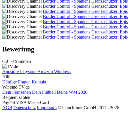
Border Control - Spaniens Grenzschützer: Epi
Border Control - Spaniens Grenzschützer: Epi
Border Control - Spaniens Grenzschützer: Epi
Border Control - Spaniens Grenzschützer: Epi
Border Control - Spaniens Grenzschützer: Epi
Border Control - Spaniens Grenzschützer: Epi
Border Control - Spaniens Grenzschützer: Epi
Border Control - Spaniens Grenzschützer: Epi
Bewertung
0,0
0 Stimmen
Appstore
Playstore
Amazon
Windows
Hilfe
Häufige Fragen
Kontakt
Wir sind TV.de
Dein Fernsehen
Dein Fußball
Deine WM 2026
Bequem zahlen
PayPal
VISA
MasterCard
AGB
Datenschutz
Impressum
© Couchfunk GmbH 2011 - 2026