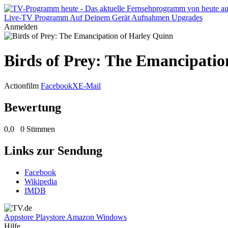
Live-TV
Programm
Auf Deinem Gerät
Aufnahmen
Upgrades
Anmelden
Birds of Prey: The Emancipatio
Actionfilm
Facebook
X
E-Mail
Bewertung
0,0
0 Stimmen
Links zur Sendung
Facebook
Wikipedia
IMDB
Appstore
Playstore
Amazon
Windows
Hilfe