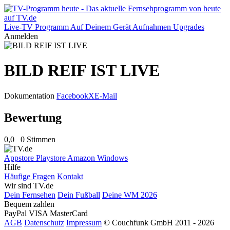
Live-TV
Programm
Auf Deinem Gerät
Aufnahmen
Upgrades
Anmelden
BILD REIF IST LIVE
Dokumentation
Facebook
X
E-Mail
Bewertung
0,0
0 Stimmen
Appstore
Playstore
Amazon
Windows
Hilfe
Häufige Fragen
Kontakt
Wir sind TV.de
Dein Fernsehen
Dein Fußball
Deine WM 2026
Bequem zahlen
PayPal
VISA
MasterCard
AGB
Datenschutz
Impressum
© Couchfunk GmbH 2011 - 2026