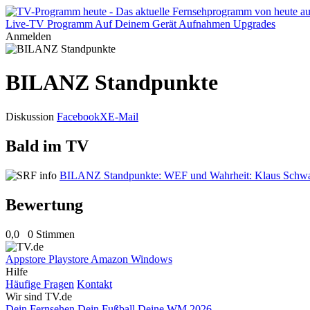
Live-TV
Programm
Auf Deinem Gerät
Aufnahmen
Upgrades
Anmelden
BILANZ Standpunkte
Diskussion
Facebook
X
E-Mail
Bald im TV
BILANZ Standpunkte: WEF und Wahrheit: Klaus Schwa
Bewertung
0,0
0 Stimmen
Appstore
Playstore
Amazon
Windows
Hilfe
Häufige Fragen
Kontakt
Wir sind TV.de
Dein Fernsehen
Dein Fußball
Deine WM 2026