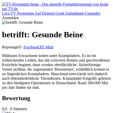
Live-TV
Programm
Auf Deinem Gerät
Aufnahmen
Upgrades
Anmelden
betrifft: Gesunde Beine
Reportage
D
Facebook
X
E-Mail
Millionen Erwachsene leiden unter Krampfadern. Es ist ein
schleichendes Leiden, das mit schweren Beinen und geschwollenen
Knöcheln beginnt; dann werden oberflächliche, fächerförmige
Venen sichtbar, die sogenannten 'Besenreiser', schließlich kommt es
zu fingerdicken Krampfadern. Manchmal entwickeln sich dadurch
auch lebensbedrohliche Thrombosen. Krampfader-Eingriffe gehören
zu den häufigsten Operationen in Deutschland. Rund 300.000 Mal
pro Jahr finden sie statt.
Bewertung
0,0
0 Stimmen