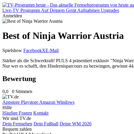
Live-TV
Programm
Auf Deinem Gerät
Aufnahmen
Upgrades
Anmelden
Best of Ninja Warrior Austria
Spielshow
Facebook
X
E-Mail
Stärker als die Schwerkraft! PULS 4 präsentiert exklusiv "Ninja Warri
Nur wer es schafft, den Hindernisparcours zu bezwingen, gewinnt 44
Bewertung
0,0
0 Stimmen
Appstore
Playstore
Amazon
Windows
Hilfe
Häufige Fragen
Kontakt
Wir sind TV.de
Dein Fernsehen
Dein Fußball
Deine WM 2026
Bequem zahlen