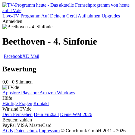
Live-TV
Programm
Auf Deinem Gerät
Aufnahmen
Upgrades
Anmelden
Beethoven - 4. Sinfonie
Facebook
X
E-Mail
Bewertung
0,0
0 Stimmen
Appstore
Playstore
Amazon
Windows
Hilfe
Häufige Fragen
Kontakt
Wir sind TV.de
Dein Fernsehen
Dein Fußball
Deine WM 2026
Bequem zahlen
PayPal
VISA
MasterCard
AGB
Datenschutz
Impressum
© Couchfunk GmbH 2011 - 2026